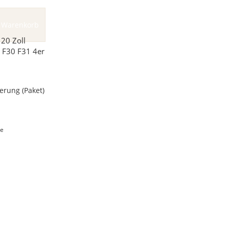
 Warenkorb
20 Zoll
F30 F31 4er
ferung
(Paket)
ge