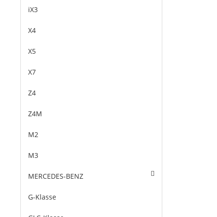
iX3
X4
X5
X7
Z4
Z4M
M2
M3
MERCEDES-BENZ
G-Klasse