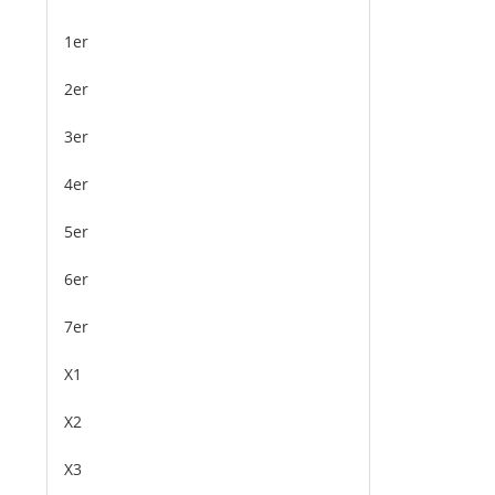
1er
2er
3er
4er
5er
6er
7er
X1
X2
X3