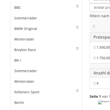
BBS
Filtern nach
Sommerräder
BMW Original
Preissp
Winterräder
1.500,00 
Breyton Race
1.750,00 
BR-I
Sommerräder
Anzahl d
Winterräder
4
Kelleners Sport
Seite 1
von 
Berlin