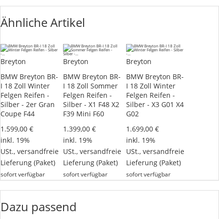
Ähnliche Artikel
Breyton
Breyton
Breyton
BMW Breyton BR-
BMW Breyton BR-
BMW Breyton BR-
I 18 Zoll Winter
I 18 Zoll Sommer
I 18 Zoll Winter
Felgen Reifen -
Felgen Reifen -
Felgen Reifen -
Silber - 2er Gran
Silber - X1 F48 X2
Silber - X3 G01 X4
Coupe F44
F39 Mini F60
G02
1.599,00 €
1.399,00 €
1.699,00 €
inkl. 19%
inkl. 19%
inkl. 19%
USt.,
versandfreie
USt.,
versandfreie
USt.,
versandfreie
Lieferung
(Paket)
Lieferung
(Paket)
Lieferung
(Paket)
sofort verfügbar
sofort verfügbar
sofort verfügbar
Dazu passend