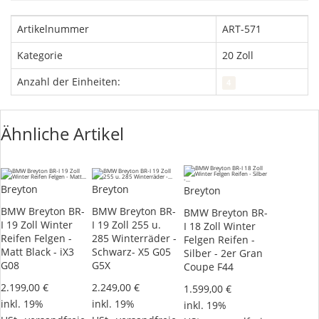
Artikelnummer
ART-571
Kategorie
20 Zoll
Anzahl der Einheiten:
4
Ähnliche Artikel
Breyton
Breyton
Breyton
BMW Breyton BR-
BMW Breyton BR-
BMW Breyton BR-
I 19 Zoll Winter
I 19 Zoll 255 u.
I 18 Zoll Winter
Reifen Felgen -
285 Winterräder -
Felgen Reifen -
Matt Black - iX3
Schwarz- X5 G05
Silber - 2er Gran
G08
G5X
Coupe F44
2.199,00 €
2.249,00 €
1.599,00 €
inkl. 19%
inkl. 19%
inkl. 19%