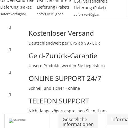
USt.,
versandfreie
USt.,
versandfreie
USt.,
versandfreie
Lieferung
(Paket)
Lieferung
(Paket)
Lieferung
(Paket)
sofort verfügbar
sofort verfügbar
sofort verfügbar
Kostenloser Versand
Deutschlandweit per UPS ab 99,- EUR
Geld-Zurück-Garantie
Unsere Produkte werden Sie begeistern
ONLINE SUPPORT 24/7
Schnell und sicher - online
TELEFON SUPPORT
Nicht lange zögern, sprechen Sie mit uns
Gesetzliche
Inform
Informationen