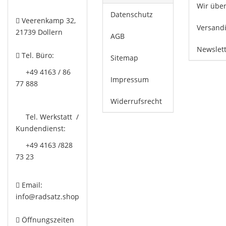
Wir übe
Datenschutz
Veerenkamp 32,
Versand
21739 Dollern
AGB
Newslet
Tel. Büro:
Sitemap
+49 4163 / 86
Impressum
77 888
Widerrufsrecht
Tel. Werkstatt /
Kundendienst:
+49 4163 /828
73 23
Email:
info@radsatz.shop
Öffnungszeiten