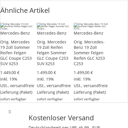
Ähnliche Artikel
Mercedes-Benz
Mercedes-Benz
Mercedes-Benz
Orig. Mercedes
Orig. Mercedes
Orig. Mercedes-
19 Zoll Sommer
19 Zoll Reifen
Benz 19 Zoll
Reifen Felgen
Felgen Sommer
Sommer Felgen
GLC Coupe C253
GLC Coupe C253
Reifen GLC X253
SUV X253
SUV X253
C253
1.449,00 €
1.499,00 €
1.499,00 €
inkl. 19%
inkl. 19%
inkl. 19%
USt.,
versandfreie
USt.,
versandfreie
USt.,
versandfreie
Lieferung
(Paket)
Lieferung
(Paket)
Lieferung
(Paket)
sofort verfügbar
sofort verfügbar
sofort verfügbar
Kostenloser Versand
Deutschlandweit per UPS ab 99,- EUR